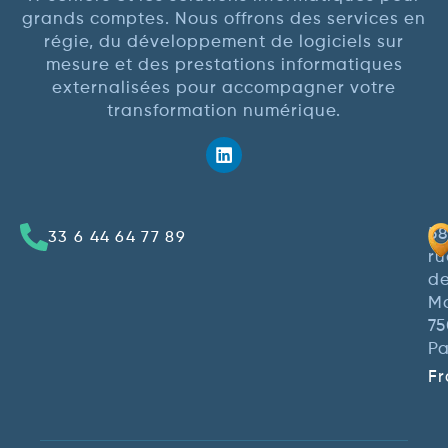
grands comptes. Nous offrons des services en
régie, du développement de logiciels sur
mesure et des prestations informatiques
externalisées pour accompagner votre
transformation numérique.
58
33 6 44 64 77 89
ru
d
M
7
Pa
F